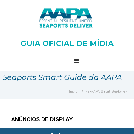
GUIA OFICIAL DE MÍDIA
Guia
Oficial
de
Mídia
da
Seaports Smart Guide da AAPA
AAPA
Início
<i>AAPA Smart Guide</i>
ANÚNCIOS DE DISPLAY