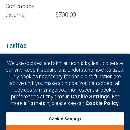
Contracapa
externa
$700.00
Tarifas
adicionais
We use cookies and similar technologies to operate
our site, keep it secure, and understand how it’s used.
Criação de arte
$125.00
Only cookies necessary for basic site function are
active until you make a choice. You can accept all
cookies or manage your non-essential cookie
preferences at any time in
Cookie Settings
. For
more information, please see our
Cookie Policy
.
Cookie Settings
Copyright © 2026
Guia Oficial de Mídia da AAPA
|
Política de Privacidade
|
Política