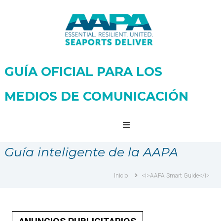
GUÍA OFICIAL PARA LOS
Guía
oficial
MEDIOS DE COMUNICACIÓN
de
la
AAPA
para
los
Guía inteligente de la AAPA
medios
de
comunicación
Inicio
<i>AAPA Smart Guide</i>