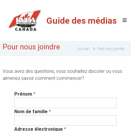
Guide
des
Guide des médias
médias
de
la
RVDA
Pour nous joindre
du
Accueil
Pour nous joindre
Canada
Vous avez des questions, vous souhaitez discuter ou vous
aimeriez savoir comment commencer?
Prénom
*
Nom de famille
*
Adresse électronique
*